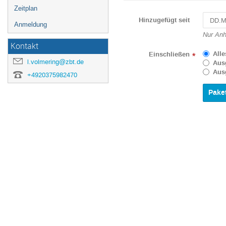
Zeitplan
Hinzugefügt seit
Anmeldung
Navigat
Nur Anh
forward
Kontakt
to
Alle
Einschließen
*
interact
l.volmering@zbt.de
Aus
with
Aus
+4920375982470
the
calenda
and
select
a
date.
Press
the
questio
mark
key
to
get
the
keyboar
shortcu
for