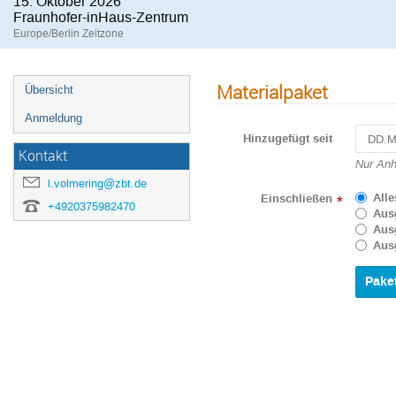
15. Oktober 2026
Fraunhofer-inHaus-Zentrum
Europe/Berlin Zeitzone
Materialpaket
Übersicht
Anmeldung
Hinzugefügt seit
Kontakt
Navigat
Nur Anh
forward
l.volmering@zbt.de
to
Alle
Einschließen
*
+4920375982470
interact
Aus
with
Aus
the
Aus
calenda
and
select
a
date.
Press
the
questio
mark