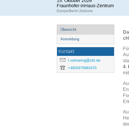
15. Oktober 2026
Fraunhofer-inHaus-Zentrum
Europe/Berlin Zeitzone
Übersicht
Da
cH
Anmeldung
Fü
Kontakt
Auf
l.volmering@zbt.de
st
4.
+4920375982470
mi
Au
En
For
Er
Au
He
de