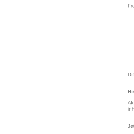
Fr
Di
Hi
Ak
in
Je