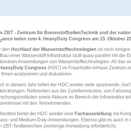
s ZBT - Zentrum für BrennstoffzellenTechnik und der nati
ance laden zum 4. HeavyDuty Congress am 15. Oktober 202
2
r den
Hochlauf der Wasserstofftechnologien
ist noch einiges
bau einer Wasserstoff-Infrastruktur läuft quasi parallel mit der
ationären Anwendungen von Wasserstofftechnologien. All das w
 HeavyDuty Congress
(HDC) im Fraunhofer-inHaus-Zentrum in
t Ihnen analysieren und diskutieren.
ch in diesem Jahr liefert der HDC wieder viele spannende, hoch
twicklungen
. Referenten aus der Zulieferindustrie, von Fahrzeu
schungsinstituten sowie Akteure im Bereich der Infrastruktur tei
kenntnisse mit den Teilnehmenden.
ßerdem bietet der HDC wieder eine
Fachausstellung
mit Komp
avy- und Medium-Duty-Anwendungen. Ebenso gibt es auch in 
n ZBT-Testbereichen (vorherige Anmeldung erforderlich).