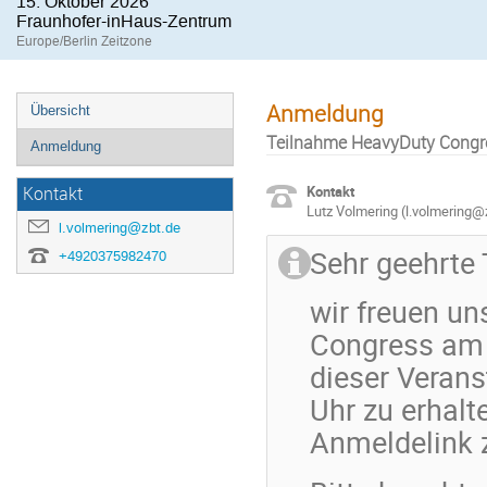
15. Oktober 2026
Fraunhofer-inHaus-Zentrum
Europe/Berlin Zeitzone
Anmeldung
Übersicht
Teilnahme HeavyDuty Congr
Anmeldung
Kontakt
Kontakt
Lutz Volmering (l.volmering@
l.volmering@zbt.de
Sehr geehrte
+4920375982470
wir freuen un
Congress am 
dieser Verans
Uhr zu erhalte
Anmeldelink z