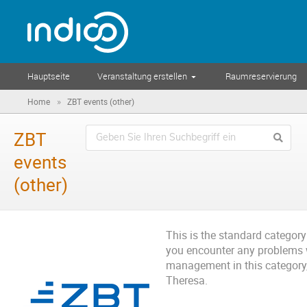
Hauptseite
Veranstaltung erstellen
Raumreservierung
»
Home
ZBT events (other)
ZBT
events
(other)
This is the standard category
you encounter any problems 
management in this category,
Theresa.