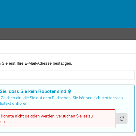
 Sie erst Ihre E-Mail-Adresse bestätigen.
Sie, dass Sie kein Roboter sind
🤖
 Zeichen ein, die Sie auf dem Bild sehen. Sie können sich stattdessen
iotext anhören
onnte nicht geladen werden, versuchen Sie, es zu
ren