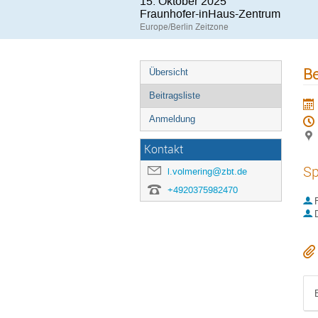
15. Oktober 2025
Fraunhofer-inHaus-Zentrum
Europe/Berlin Zeitzone
B
Übersicht
Beitragsliste
Anmeldung
Kontakt
Sp
l.volmering@zbt.de
+4920375982470
D