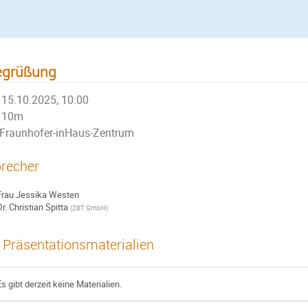
egrüßung
15.10.2025, 10:00
10m
Fraunhofer-inHaus-Zentrum
recher
Frau
Jessika Westen
r.
Christian Spitta
(
ZBT GmbH
)
Präsentationsmaterialien
Es gibt derzeit keine Materialien.