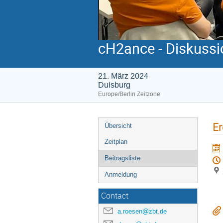
cH2ance - Diskussi
21. März 2024
Duisburg
Europe/Berlin Zeitzone
Er
Übersicht
Zeitplan
Beitragsliste
Anmeldung
Contact
a.roesen@zbt.de