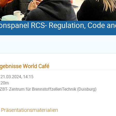
onspanel RCS- Regulation, Code an
gebnisse World Café
21.03.2024, 14:15
20m
ZBT- Zentrum für BrennstoffzellenTechnik (Duisburg)
Präsentationsmaterialien